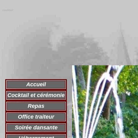
cocktail
Accueil
Cocktail et cérémonie
Repas
Office traiteur
Soirée dansante