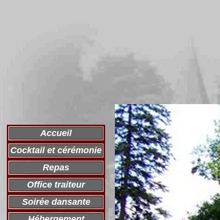
Accueil
Cocktail et cérémonie
Repas
Office traiteur
Soirée dansante
Hébergement