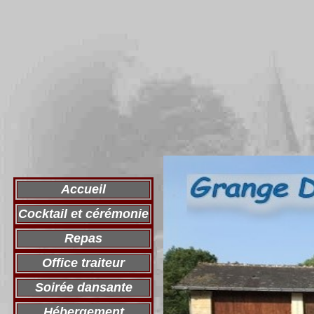
Accueil
Cocktail et cérémonie
Repas
Office traiteur
Soirée dansante
Hébergement